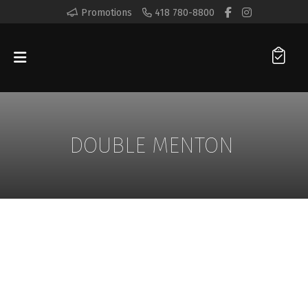
Promotions
418 780-8800
DOUBLE MENTON
AGENTS DE COMBLEMENT
DOUBLE
MENTON
INJECTABLES
SCULPTRA®
SKIN