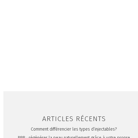
BOOSTERS
TOXINES BOTULIQUES
Comment différencier les
types d’injectables?
DOUBLE MENTON
REMODELAGE CORPOREL
Belkyra : une solution au
double menton
ARTICLES RÉCENTS
Comment différencier les types d’injectables?
PRP : régénérer la peau naturellement grâce à votre propre