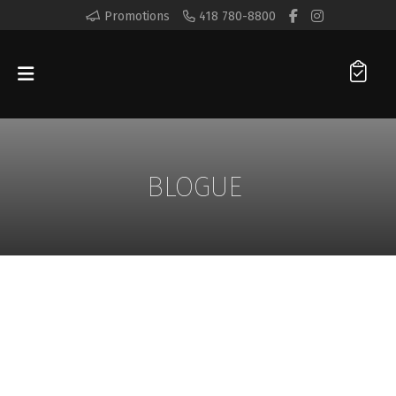
Promotions
418 780-8800
BLOGUE
AGENTS DE COMBLEMENT
DOUBLE
MENTON
INJECTABLES
SCULPTRA®
SKIN