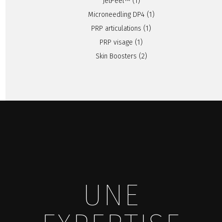
JetPeel™
(1)
Microneedling DP4
(1)
PRP articulations
(1)
PRP visage
(1)
Skin Boosters
(2)
UNE