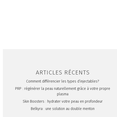
PRÉVENTION
RÉSULTATS NATURELS
RIDES
ET RIDULES
SOINS DU VISAGE
SOINS
RAJEUNISSANTS
TOXINES BOTULIQUES
Les toxines botuliques :
démystifions les effets du
Botox®
ARTICLES RÉCENTS
Comment différencier les types d’injectables?
PRP : régénérer la peau naturellement grâce à votre propre
plasma
Skin Boosters : hydrater votre peau en profondeur
Belkyra : une solution au double menton