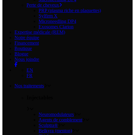
Perte de cheveux
PRP (plasma riche en plaquettes)
Sylfirm X
Microneedling DP4
Exosomes Clarion
Expertise médicale
(REM)
Notre équipe
Financement
Boutique
Blogue
Nous joindre
EN
FR
Nos traitements
Injectables
Neuromodulateurs
Agents de comblement
Sculptra®
Belkyra (menton)