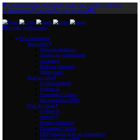
725 Boulevard Lebourgneuf, suite 506, Québec G2J 0C4
Promotions
Blogue
418 780-8800
Prendre rendez-vous
Nos traitements
Injectables
Neuromodulateurs
Agents de comblement
Sculptra®
Belkyra (menton)
Skinbooster
Pour le corps
Coolsculpting®
Sylfirm X
Exosomes Clarion
Microneedling DP4
Pour le visage
Sylfirm X
JetPeel™
Peeling chimique
Exosomes Clarion
PRP (plasma riche en plaquettes)
Microneedling DP4