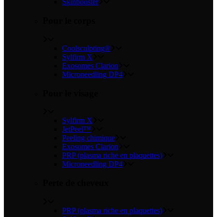
Skinbooster
Pour le corps
Coolsculpting®
Sylfirm X
Exosomes Clarion
Microneedling DP4
Pour le visage
Sylfirm X
JetPeel™
Peeling chimique
Exosomes Clarion
PRP (plasma riche en plaquettes)
Microneedling DP4
Perte de cheveux
PRP (plasma riche en plaquettes)