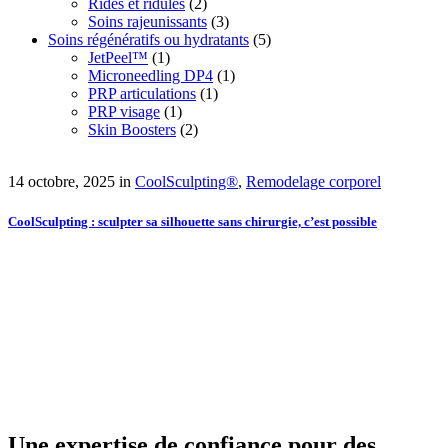
Rides et ridules
(2)
Soins rajeunissants
(3)
Soins régénératifs ou hydratants
(5)
JetPeel™
(1)
Microneedling DP4
(1)
PRP articulations
(1)
PRP visage
(1)
Skin Boosters
(2)
14 octobre, 2025
in
CoolSculpting®
,
Remodelage corporel
CoolSculpting : sculpter sa silhouette sans chirurgie, c’est possible
Une expertise de confiance pour des