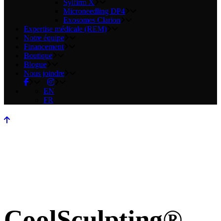
Sylfirm X
Microneedling DP4
Exosomes Clarion
Expertise médicale
(REM)
Notre équipe
Financement
Boutique
Blogue
Nous joindre
EN
FR
CoolSculpting®