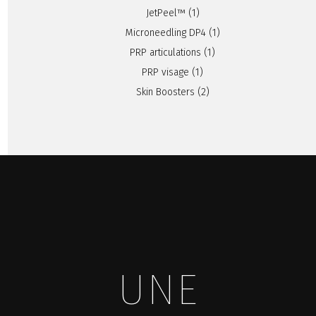
JetPeel™
(1)
Microneedling DP4
(1)
PRP articulations
(1)
PRP visage
(1)
Skin Boosters
(2)
UNE