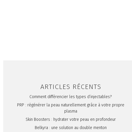
AGENTS DE COMBLEMENT
INJECTABLES
PRÉVENTION
RÉSULTATS NATURELS
RIDES
ET RIDULES
SOINS DU VISAGE
SOINS
RAJEUNISSANTS
TOXINES BOTULIQUES
Les toxines botuliques :
démystifions les effets du
Botox®
ARTICLES RÉCENTS
Comment différencier les types d’injectables?
PRP : régénérer la peau naturellement grâce à votre propre
plasma
Skin Boosters : hydrater votre peau en profondeur
Belkyra : une solution au double menton