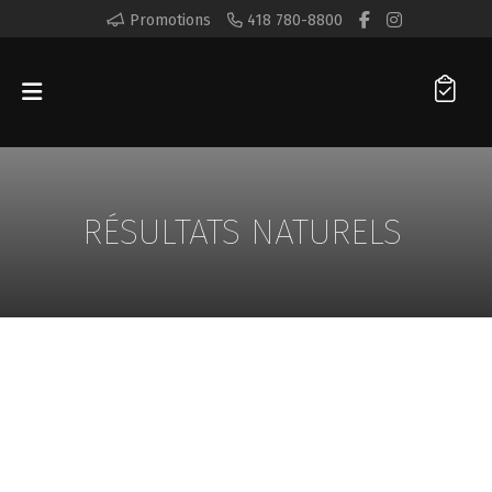
Promotions
418 780-8800
RÉSULTATS NATURELS
INJECTABLES
MICRONEEDLING DP4
PEAU
SENSIBLE
PRÉVENTION
RÉSULTATS