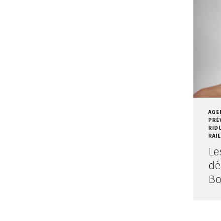
AGE
PRÉ
RID
RAJ
Le
dé
Bo