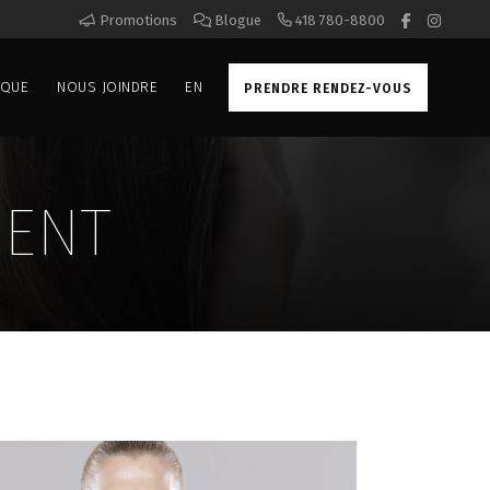
Promotions
Blogue
418 780-8800
IQUE
NOUS JOINDRE
EN
PRENDRE RENDEZ-VOUS
MENT
PRP (PLASMA RICHE EN PLAQUETTES)
SYLFIRM X
UE
MICRONEEDLING DP4
ON
EXOSOMES CLARION
LAQUETTES)
DP4