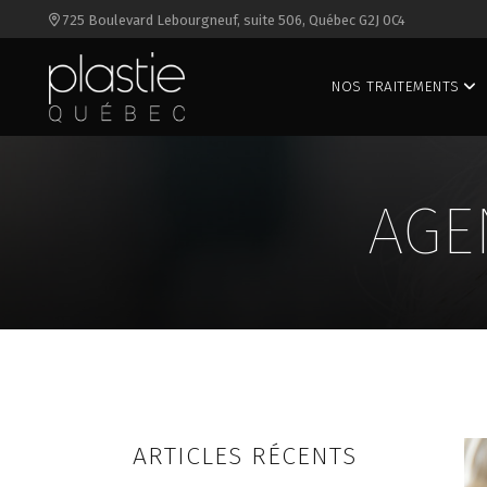
725 Boulevard Lebourgneuf, suite 506, Québec G2J 0C4
NOS TRAITEMENTS
AGE
NEUROMODULATEURS
AGENTS DE COMBLEMENT
SCULPTRA®
E
BELKYRA (MENTON)
M
SKINBOOSTER
ARTICLES RÉCENTS