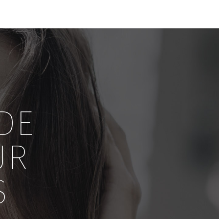
DE
UR
S