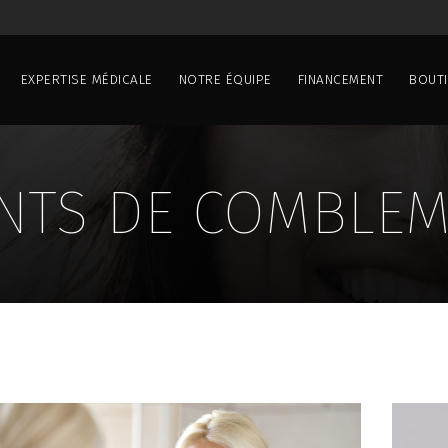
EXPERTISE MÉDICALE
NOTRE ÉQUIPE
FINANCEMENT
BOUT
NTS DE COMBLE
COOLSCULPTING®
SYLFIRM X
SYLFIRM X
JETPEEL™
XOSOMES CLARION
PEELING CHIMIQ
ICRONEEDLING DP4
EXOSOMES CLARI
PRP (PLASMA RICHE EN P
MICRONEEDLING 