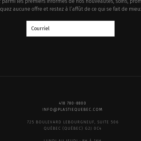
 parmi les premiers informés de nos nouveautés, soins, promo
uez aucune offre et restez à l’affût de ce qui se fait de mieu
418 780-8800
INFO@PLASTIEQUEBEC.COM
725 BOULEVARD LEBOURGNEUF, SUITE 506
QUÉBEC (QUÉBEC) G2J 0C4
LUNDI AU JEUDI : 8H À 16H